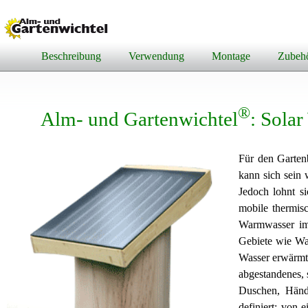
Beschreibung
Verwendung
Montage
Zubeh
®
Alm- und Gartenwichtel
: Sola
Für den Gartenb
kann sich sein
Jedoch lohnt si
mobile thermis
Warmwasser im 
Gebiete wie Wa
Wasser erwärmt 
abgestandenes, 
Duschen, Händ
definiert: von